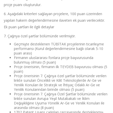
proje puanı oluşturulur.
6. Aşağıdaki kriterleri sağlayan projelere, 100 puan üzerinden
yapılan hakem değerlendirmesine ilaveten ek puan verilecektir.
Ek puan şartları ile ilgili detaylar
7. Çağrıya özel şartlar bölümünde verilmiştir.
Geçmişte desteklenen TÜBİTAK projelerinin ticarileşme
performansı (Kurul değerlendirmesine bağlı olarak 5-10
puan arası)
Firmanın uluslararası fonlara proje başvurusunda
bulunmuş olması (5 puan)
Proje önerisinin, firmanın ilk TEYDEB başvurusu olması (5
puan)
Proje önerisinin 7. Çağrıya özel şartlar bölümünde verilen
linkte sunulan Öncelikli ve Kilit Teknolojilerde Ar-Ge ve
Yenilik Konuları ile Stratejik ve İhtiyaç Odaklı Ar-Ge ve
Yenilik Konularından birinde olması (5 puan)
Proje önerisinin 7. Çağrıya Özel Şartlar bölümünde verilen
linkte sunulan Avrupa Yeşil Mutabakatı ve İklim
Değişikliğine Uyuma Yönelik Ar-Ge ve Yenilik Konuları ile
arasında olması (8 puan)
1702 Patent Lisans çağrıları çerçevesinde desteklenmiş