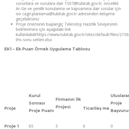
sorunlara ve sorulara dair 1507@tubitak.gov.tr; öncelikli
Ar-Ge ve yenilik konularına ve kapsamına dair sorular için
ise cagri.planlama@tubitak.gov.tr adresinden iletişime
geçebilirsiniz
Proje önerisinin başlangıç Teknoloji Hazırlık Seviyesinin
belirlenmesi için aşağıdaki link
kullanılabilirhttps://www.tubitak.gov.tr/sites/default/files/215
ths-soru-setleri.xlsx
EK1 – Ek Puan Örnek Uygulama Tablosu
Kurul
Uluslarar
Firmanın İlk
Sonrası
Proje
Projesi
Proje
Ticarileş me
Proje Puanı
Başvuru
65
5
0
0
Proje 1