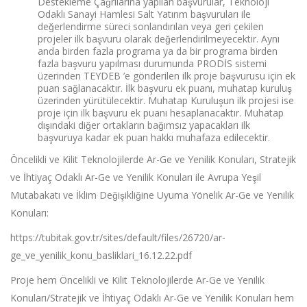
Destekleme Çağrılarına yapılan başvurular, Teknoloji
Odaklı Sanayi Hamlesi Salt Yatırım başvuruları ile
değerlendirme süreci sonlandırılan veya geri çekilen
projeler ilk başvuru olarak değerlendirilmeyecektir. Aynı
anda birden fazla programa ya da bir programa birden
fazla başvuru yapılması durumunda PRODİS sistemi
üzerinden TEYDEB ’e gönderilen ilk proje başvurusu için ek
puan sağlanacaktır. İlk başvuru ek puanı, muhatap kuruluş
üzerinden yürütülecektir. Muhatap Kuruluşun ilk projesi ise
proje için ilk başvuru ek puanı hesaplanacaktır. Muhatap
dışındaki diğer ortakların bağımsız yapacakları ilk
başvuruya kadar ek puan hakkı muhafaza edilecektir.
Öncelikli ve Kilit Teknolojilerde Ar-Ge ve Yenilik Konuları, Stratejik
ve İhtiyaç Odaklı Ar-Ge ve Yenilik Konuları ile Avrupa Yeşil
Mutabakatı ve İklim Değişikliğine Uyuma Yönelik Ar-Ge ve Yenilik
Konuları:
https://tubitak.gov.tr/sites/default/files/26720/ar-
ge_ve_yenilik_konu_basliklari_16.12.22.pdf
Proje hem Öncelikli ve Kilit Teknolojilerde Ar-Ge ve Yenilik
Konuları/Stratejik ve İhtiyaç Odaklı Ar-Ge ve Yenilik Konuları hem