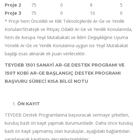
75
0
8
5
Proje 2
75
0
10
0
Proje 3
* Proje hem Öncelikli ve Kilit Teknolojilerde Ar-Ge ve Yenilik
Konuları/Stratejik ve İhtiyaç Odaklı Ar-Ge ve Yenilik Konularında,
hem de Avrupa Yeşil Mutabakatı ve İklim Değişikliğine Uyuma
Yönelik Ar-Ge ve Yenilik Konularına uygun ise Yeşil Mutabakat
başlığı esas alınarak ek puan verilecektir.
TEYDEB 1501 SANAYİ AR-GE DESTEK PROGRAMI VE
1507 KOBİ AR-GE BAŞLANGIÇ DESTEK PROGRAMI
BAŞVURU SÜRECİ KISA BİLGİ NOTU
ÖN KAYIT
TEYDEB Destek Programlarına başvuracak sermaye şirketleri,
kuruluş bazlı ön kayıt yapmak durumundadır. Daha önce kuruluş
bazlı ön kayıt yapmamış olan kuruluşlar, aşağıdaki bağlantıdan
yararlanarak kayıtlarını gerçekleştirebilirler: