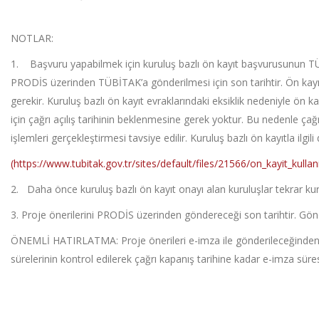
NOTLAR:
1. Başvuru yapabilmek için kuruluş bazlı ön kayıt başvurusunun TÜBİT
PRODİS üzerinden TÜBİTAK’a gönderilmesi için son tarihtir. Ön kayı
gerekir. Kuruluş bazlı ön kayıt evraklarındaki eksiklik nedeniyle ön 
için çağrı açılış tarihinin beklenmesine gerek yoktur. Bu nedenle ç
işlemleri gerçekleştirmesi tavsiye edilir. Kuruluş bazlı ön kayıtla ilgili
(https://www.tubitak.gov.tr/sites/default/files/21566/on_kayit_kullan
2. Daha önce kuruluş bazlı ön kayıt onayı alan kuruluşlar tekrar ku
3. Proje önerilerini PRODİS üzerinden göndereceği son tarihtir. Gönd
ÖNEMLİ HATIRLATMA: Proje önerileri e-imza ile gönderileceğinden,
sürelerinin kontrol edilerek çağrı kapanış tarihine kadar e-imza s