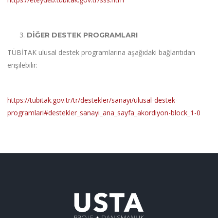
DİĞER DESTEK PROGRAMLARI
TÜBİTAK ulusal destek programlarına aşağıdaki bağlantıdan
erişilebilir:
https://tubitak.gov.tr/tr/destekler/sanayi/ulusal-destek-
programlari#destekler_sanayi_ana_sayfa_akordiyon-block_1-0