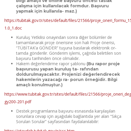
bilgi amaçlı ve online başvuru öncesi taslak
çalışma için kullanılacak formdur. Başvuru
yapmak için kullanıla- maz.)
https://tubitak.gov.tr/sites/default/files/21566/proje_oneri_formu_1
1.0_1.doc
Kuruluş Yetkilisi onayından sonra diğer bölümler de
tamamlanarak proje önerisine son hali Proje önerisi,
“TÜBİTAK’a GÖNDER” tuşuna basılarak elektronik or‐
tamda gönderilir. Gönderim işlemi, çağrıda belirtilen son
başvuru tarihinden önce olmalıdır.
Hakem değerlendirme rapor şablonu
(Bu rapor proje
başvurusu yapan kuruluş ta- rafından
doldurulmayacaktır. Projenizi değerlendirecek
hakemlerin yazacağı ra- porun örneğidir. Bilgi
amaçlı konulmuştur.)
https://www.tubitak.gov.tr/sites/default/files/21566/proje_oneri_d
gy200-201.pdf
Destek programlarına başvuru esnasında karşılaşılan
sorunlara cevap için aşağıdaki bağlantıda yer alan “Sıkça
Sorulan Sorular” sayfasından faydalanılabilir:
https://eteydeb.tubitak.gov.tr/sss.htm