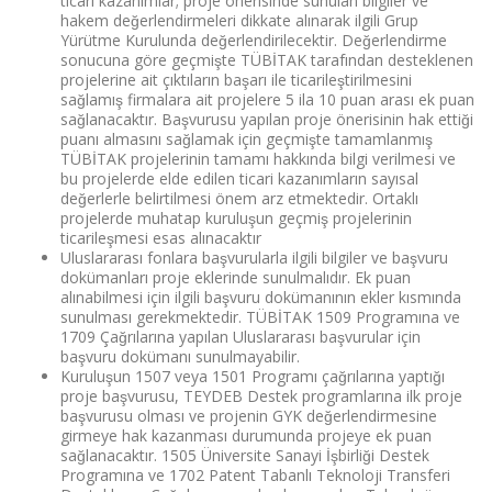
ticari kazanımlar; proje önerisinde sunulan bilgiler ve
hakem değerlendirmeleri dikkate alınarak ilgili Grup
Yürütme Kurulunda değerlendirilecektir. Değerlendirme
sonucuna göre geçmişte TÜBİTAK tarafından desteklenen
projelerine ait çıktıların başarı ile ticarileştirilmesini
sağlamış firmalara ait projelere 5 ila 10 puan arası ek puan
sağlanacaktır. Başvurusu yapılan proje önerisinin hak ettiği
puanı almasını sağlamak için geçmişte tamamlanmış
TÜBİTAK projelerinin tamamı hakkında bilgi verilmesi ve
bu projelerde elde edilen ticari kazanımların sayısal
değerlerle belirtilmesi önem arz etmektedir. Ortaklı
projelerde muhatap kuruluşun geçmiş projelerinin
ticarileşmesi esas alınacaktır
Uluslararası fonlara başvurularla ilgili bilgiler ve başvuru
dokümanları proje eklerinde sunulmalıdır. Ek puan
alınabilmesi için ilgili başvuru dokümanının ekler kısmında
sunulması gerekmektedir. TÜBİTAK 1509 Programına ve
1709 Çağrılarına yapılan Uluslararası başvurular için
başvuru dokümanı sunulmayabilir.
Kuruluşun 1507 veya 1501 Programı çağrılarına yaptığı
proje başvurusu, TEYDEB Destek programlarına ilk proje
başvurusu olması ve projenin GYK değerlendirmesine
girmeye hak kazanması durumunda projeye ek puan
sağlanacaktır. 1505 Üniversite Sanayi İşbirliği Destek
Programına ve 1702 Patent Tabanlı Teknoloji Transferi