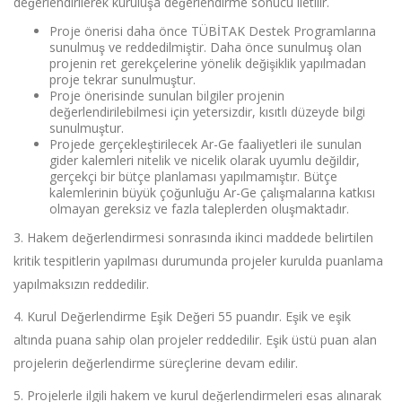
değerlendirilerek kuruluşa değerlendirme sonucu iletilir.
Proje önerisi daha önce TÜBİTAK Destek Programlarına
sunulmuş ve reddedilmiştir. Daha önce sunulmuş olan
projenin ret gerekçelerine yönelik değişiklik yapılmadan
proje tekrar sunulmuştur.
Proje önerisinde sunulan bilgiler projenin
değerlendirilebilmesi için yetersizdir, kısıtlı düzeyde bilgi
sunulmuştur.
Projede gerçekleştirilecek Ar-Ge faaliyetleri ile sunulan
gider kalemleri nitelik ve nicelik olarak uyumlu değildir,
gerçekçi bir bütçe planlaması yapılmamıştır. Bütçe
kalemlerinin büyük çoğunluğu Ar-Ge çalışmalarına katkısı
olmayan gereksiz ve fazla taleplerden oluşmaktadır.
3. Hakem değerlendirmesi sonrasında ikinci maddede belirtilen
kritik tespitlerin yapılması durumunda projeler kurulda puanlama
yapılmaksızın reddedilir.
4. Kurul Değerlendirme Eşik Değeri 55 puandır. Eşik ve eşik
altında puana sahip olan projeler reddedilir. Eşik üstü puan alan
projelerin değerlendirme süreçlerine devam edilir.
5. Projelerle ilgili hakem ve kurul değerlendirmeleri esas alınarak