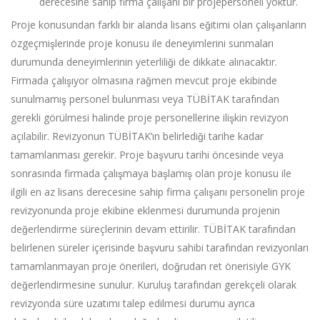
derecesine sahip firma çalışanı bir projepersoneli yoktur.
Proje konusundan farklı bir alanda lisans eğitimi olan çalışanların
özgeçmişlerinde proje konusu ile deneyimlerini sunmaları
durumunda deneyimlerinin yeterliliği de dikkate alınacaktır.
Firmada çalışıyor olmasına rağmen mevcut proje ekibinde
sunulmamış personel bulunması veya TÜBİTAK tarafından
gerekli görülmesi halinde proje personellerine ilişkin revizyon
açılabilir. Revizyonun TÜBİTAK’ın belirlediği tarihe kadar
tamamlanması gerekir. Proje başvuru tarihi öncesinde veya
sonrasında firmada çalışmaya başlamış olan proje konusu ile
ilgili en az lisans derecesine sahip firma çalışanı personelin proje
revizyonunda proje ekibine eklenmesi durumunda projenin
değerlendirme süreçlerinin devam ettirilir. TÜBİTAK tarafından
belirlenen süreler içerisinde başvuru sahibi tarafından revizyonları
tamamlanmayan proje önerileri, doğrudan ret önerisiyle GYK
değerlendirmesine sunulur. Kuruluş tarafından gerekçeli olarak
revizyonda süre uzatımı talep edilmesi durumu ayrıca