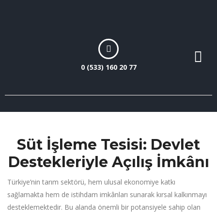
0 (533) 160 20 77
Süt İşleme Tesisi: Devlet
Destekleriyle Açılış İmkânı
Türkiye’nin tarım sektörü, hem ulusal ekonomiye katkı
sağlamakta hem de istihdam imkânları sunarak kırsal kalkınmayı
desteklemektedir. Bu alanda önemli bir potansiyele sahip olan