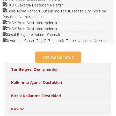
TKDK KOCAELI DESTEKLERI NELERDIR?
SÜT İŞLEME TESISLERI: SÜTÜN
TKDK SAKARYA DESTEKLERI NELERDIR?
DEĞERLENDIRILMESINDE ÖNEMLI BIR
IPARD DESTEKLERI: KIRSAL KALKINMA VE
IPARD DESTEKLERI ILE ORGANIK TARIM
HALKA
TARIM SEKTÖRÜNE YATIRIM YAPMAK
PROJELERI GELIŞTIRMEK: NASIL
İSTEYENLERE FIRSATLAR
IPARD PROGRAMI NEDEN ÖNEMLIDIR?
IPARD DESTEKLERI İÇIN DANIŞMANLIK
BAŞVURULUR VE FAYDALARI NELERDIR?
HIZMETI ALMAK
Hizmetlerimiz
Tür Belgesi Danışmanlığı
Kalkınma Ajansı Destekleri
Kırsal Kalkınma Destekleri
KKYDP