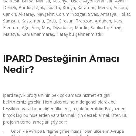
Balıkesir, Bursa, Manisa, Kütahya, Uşak, Afyonkarahisar, Aydın,
Denizli, Burdur, Uşak, Isparta, Konya, Karaman, Mersin, Ankara,
Çankırı, Aksaray, Nevşehir, Çorum, Yozgat, Sivas, Amasya, Tokat,
Samsun, Kastamonu, Ordu, Giresun, Trabzon, Ardahan, Kars,
Erzurum, Ağrı, Van, Muş, Diyarbakır, Mardin, Şanlıurfa, Elâzığ,
Malatya, Kahramanmaraş, Hatay bu şehirlerimizdir.
IPARD Desteğinin Amacı
Nedir?
İpard teşvik programının pek çok amaca hizmet ettiğini
belirtmemiz gerekir. Hem ülkemiz hem de genel olarak bu
teşvikten yararlanan diğer ülkeler için çok önemlidir. Bu yüzden
birçok kişi bu hibelerden yararlanmak için destek almak ister. Bu
projenin temel amaçları şöyledir;
Öncelikle Avrupa Birliği’ne girme ihtimali olan ülkelerin Avrupa