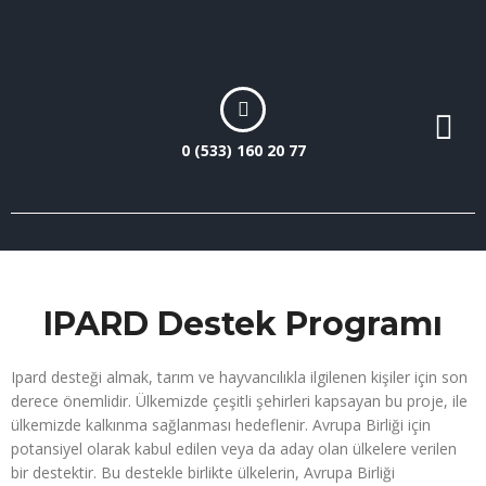
0 (533) 160 20 77
IPARD Destek Programı
Ipard desteği almak, tarım ve hayvancılıkla ilgilenen kişiler için son
derece önemlidir. Ülkemizde çeşitli şehirleri kapsayan bu proje, ile
ülkemizde kalkınma sağlanması hedeflenir. Avrupa Birliği için
potansiyel olarak kabul edilen veya da aday olan ülkelere verilen
bir destektir. Bu destekle birlikte ülkelerin, Avrupa Birliği