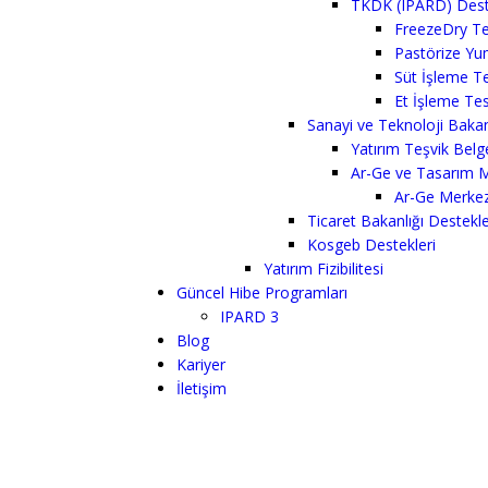
TKDK (IPARD) Dest
FreezeDry Te
Pastörize Yu
Süt İşleme Te
Et İşleme Tes
Sanayi ve Teknoloji Bakan
Yatırım Teşvik Belg
Ar-Ge ve Tasarım M
Ar-Ge Merkez
Ticaret Bakanlığı Destekle
Kosgeb Destekleri
Yatırım Fizibilitesi
Güncel Hibe Programları
IPARD 3
Blog
Kariyer
İletişim