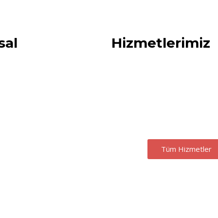
sal
Hizmetlerimiz
Hakkımızda
TKDK (IPARD) Deste
Misyonumuz
Horizon Europe Çağ
Vizyonumuz
Yatırım Teşvik Bel
İletişim
Yeni Nesil İhracat Des
Tüm Hizmetler
Copyrighy © 2023 Usta Danışmanlık. Tüm Hakları Saklıdır.