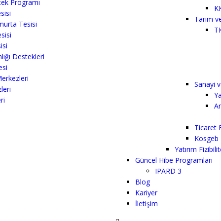
ek Programı
K
sisi
Tarım v
murta Tesisi
T
sisi
isi
lığı Destekleri
esi
erkezleri
Sanayi v
leri
Ya
ri
Ar
Ticaret 
Kosgeb 
Yatırım Fizibilit
Güncel Hibe Programları
IPARD 3
Blog
Kariyer
İletişim