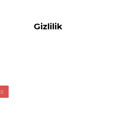
Gizlilik
kleri
KVKK Bilgilendirme
rısı
Çerez Politikası
gesi
Gizlilik Politikası
tekleri