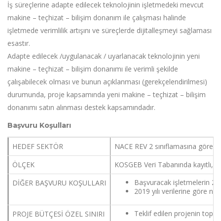
İş süreçlerine adapte edilecek teknolojinin işletmedeki mevcut
makine – teçhizat – bilişim donanım ile çalışması halinde
işletmede verimlilik artışını ve süreçlerde dijitalleşmeyi sağlaması
esastır.
Adapte edilecek /uygulanacak / uyarlanacak teknolojinin yeni
makine – teçhizat – bilişim donanımı ile verimli şekilde
çalışabilecek olması ve bunun açıklanması (gerekçelendirilmesi)
durumunda, proje kapsamında yeni makine – teçhizat – bilişim
donanımı satın alınması destek kapsamındadır.
Başvuru Koşulları
HEDEF SEKTÖR
NACE REV 2 sınıflamasına göre ima
ÖLÇEK
KOSGEB Veri Tabanında kayıtlı, K
Başvuracak işletmelerin 201
DİĞER BAŞVURU KOŞULLARI
2019 yılı verilerine göre net
Teklif edilen projenin topla
PROJE BÜTÇESİ ÖZEL SINIRI