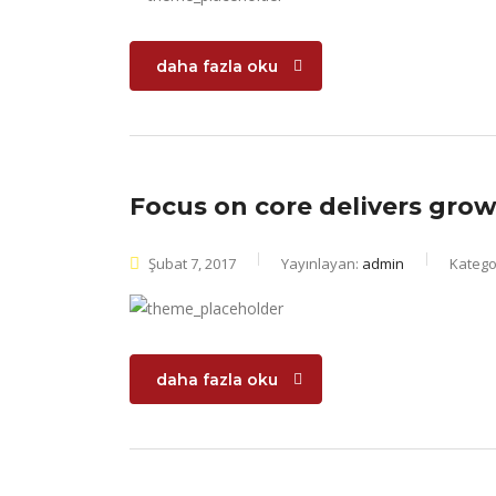
daha fazla oku
Focus on core delivers growt
Şubat 7, 2017
Yayınlayan:
admin
Kategor
daha fazla oku