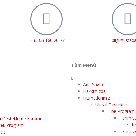
0 (533) 160 20 77
bilgi@ustad
Tüm Menü
Ana Sayfa
Hakkımızda
Hizmetlerimiz
Ulusal Destekler
ı
Hibe Programl
Tarım v
ayı Destekleme Kurumu
K
ek Programı
Tarım v
sisi