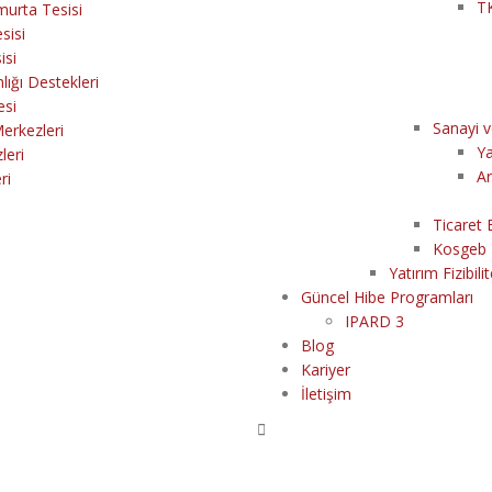
T
murta Tesisi
sisi
isi
lığı Destekleri
esi
Sanayi v
erkezleri
Ya
leri
Ar
ri
Ticaret 
Kosgeb 
Yatırım Fizibilit
Güncel Hibe Programları
IPARD 3
Blog
Kariyer
İletişim