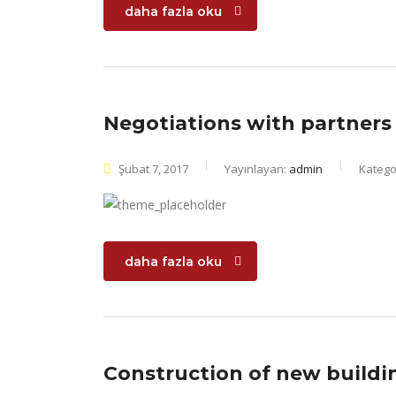
daha fazla oku
Negotiations with partners
Şubat 7, 2017
Yayınlayan:
admin
Kategor
daha fazla oku
Construction of new buildi