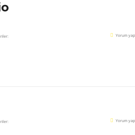
io
Yorum yap
iler:
Yorum yap
iler: