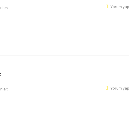
Yorum yap
iler:
t
Yorum yap
iler: