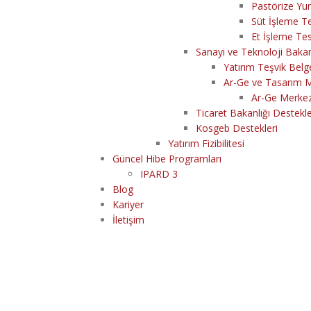
Pastörize Yu
Süt İşleme Te
Et İşleme Tes
Sanayi ve Teknoloji Bakan
Yatırım Teşvik Belg
Ar-Ge ve Tasarım M
Ar-Ge Merkez
Ticaret Bakanlığı Destekle
Kosgeb Destekleri
Yatırım Fizibilitesi
Güncel Hibe Programları
IPARD 3
Blog
Kariyer
İletişim