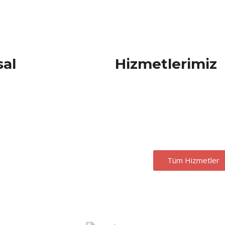
al
Hizmetlerimiz
Hakkımızda
TKDK (IPARD) Deste
Misyonumuz
Horizon Europe Çağ
Vizyonumuz
Yatırım Teşvik Bel
İletişim
Yeni Nesil İhracat Des
Tüm Hizmetler
Copyrighy © 2023 Usta Danışmanlık. Tüm Hakları Saklıdır.