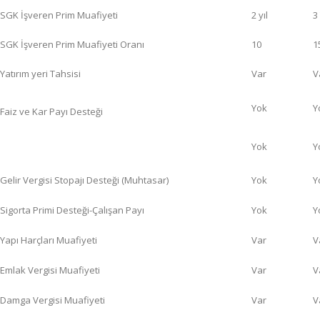
SGK İşveren Prim Muafiyeti
2 yıl
3 
SGK İşveren Prim Muafiyeti Oranı
10
1
Yatırım yeri Tahsisi
Var
V
Yok
Y
Faiz ve Kar Payı Desteği
Yok
Y
Gelir Vergisi Stopajı Desteği (Muhtasar)
Yok
Y
Sigorta Primi Desteği-Çalışan Payı
Yok
Y
Yapı Harçları Muafiyeti
Var
V
Emlak Vergisi Muafiyeti
Var
V
Damga Vergisi Muafiyeti
Var
V