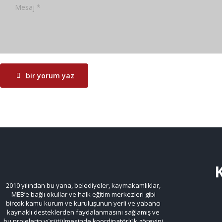
bir yorum yaz
2010 yılından bu yana, belediyeler, kaymakamlıklar,
MEB’e bağlı okullar ve halk eğitim merkezleri gibi
birçok kamu kurum ve kuruluşunun yerli ve yabancı
kaynaklı desteklerden faydalanmasını sağlamış ve
bu projelerin yürütülmesinde koordinatörlük görevini