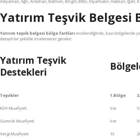
Adıyaman, Ağrı, Ardahan, Batman, Bingöl, Bitlis, Diyarbakır, Hakkari, Iğdır, 
Yatırım Teşvik Belgesi 
Yatırım teşvik belgesi bölge farkları
incelendiğinde, bazı bölgelerde ye
detaylı bir şekilde incelemeniz gerekir:
Yatırım Teşvik
Bölgel
Destekleri
Teşvikler
1.Bölge
2
KDV Muafiyeti
Var
V
Gümrük Muafiyeti
Var
V
Vergi Muafiyeti
15
2