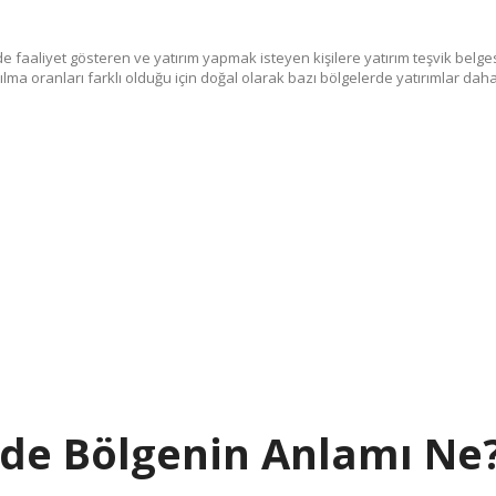
e faaliyet gösteren ve yatırım yapmak isteyen kişilere yatırım teşvik belges
pılma oranları farklı olduğu için doğal olarak bazı bölgelerde yatırımlar da
nde Bölgenin Anlamı Ne