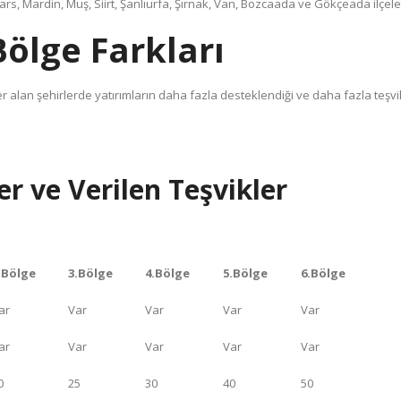
Kars, Mardin, Muş, Siirt, Şanlıurfa, Şırnak, Van, Bozcaada ve Gökçeada ilçeler
Bölge Farkları
r alan şehirlerde yatırımların daha fazla desteklendiği ve daha fazla teşvik
er ve Verilen Teşvikler
.Bölge
3.Bölge
4.Bölge
5.Bölge
6.Bölge
ar
Var
Var
Var
Var
ar
Var
Var
Var
Var
0
25
30
40
50