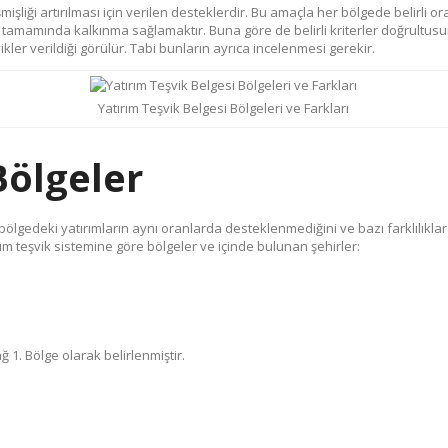
işliği artırılması için verilen desteklerdir. Bu amaçla her bölgede belirli o
tamamında kalkınma sağlamaktır. Buna göre de belirli kriterler doğrultusund
ler verildiği görülür. Tabi bunların ayrıca incelenmesi gerekir.
Yatırım Teşvik Belgesi Bölgeleri ve Farkları
Bölgeler
lgedeki yatırımların aynı oranlarda desteklenmediğini ve bazı farklılıklar o
rım teşvik sistemine göre bölgeler ve içinde bulunan şehirler:
ğ 1. Bölge olarak belirlenmiştir.