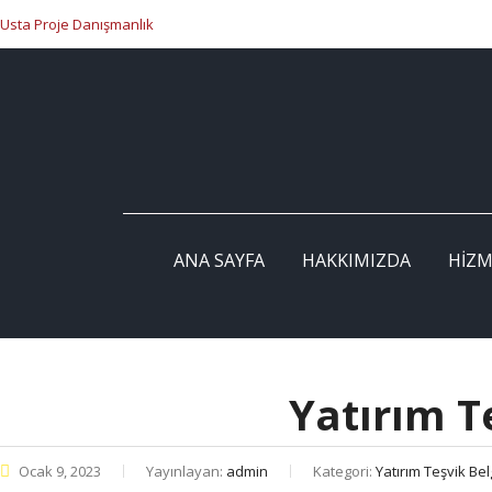
Usta Proje Danışmanlık
ANA SAYFA
HAKKIMIZDA
HIZM
Yatırım T
Ocak 9, 2023
Yayınlayan:
admin
Kategori:
Yatırım Teşvik Bel