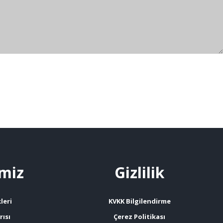
miz
Gizlilik
leri
KVKK Bilgilendirme
ısı
Çerez Politikası