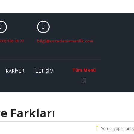
533) 160 20 77
bilgi@ustadanismanlik.com
Tüm Menü
KARIYER
İLETIŞIM
e Farkları
Yorum yapılmamış