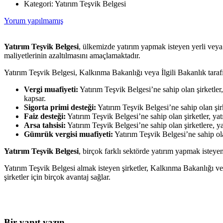
Kategori:
Yatırım Teşvik Belgesi
Yorum yapılmamış
Yatırım Teşvik Belgesi
, ülkemizde yatırım yapmak isteyen yerli veya 
maliyetlerinin azaltılmasını amaçlamaktadır.
Yatırım Teşvik Belgesi, Kalkınma Bakanlığı veya İlgili Bakanlık tarafın
Vergi muafiyeti:
Yatırım Teşvik Belgesi’ne sahip olan şirketler,
kapsar.
Sigorta primi desteği:
Yatırım Teşvik Belgesi’ne sahip olan şirke
Faiz desteği:
Yatırım Teşvik Belgesi’ne sahip olan şirketler, yatır
Arsa tahsisi:
Yatırım Teşvik Belgesi’ne sahip olan şirketlere, ya
Gümrük vergisi muafiyeti:
Yatırım Teşvik Belgesi’ne sahip ola
Yatırım Teşvik Belgesi
, birçok farklı sektörde yatırım yapmak isteyen 
Yatırım Teşvik Belgesi almak isteyen şirketler, Kalkınma Bakanlığı vey
şirketler için birçok avantaj sağlar.
Bir yanıt yazın