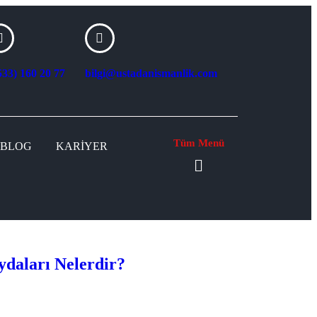
533) 160 20 77
bilgi@ustadanismanlik.com
Tüm Menü
BLOG
KARIYER
ydaları Nelerdir?