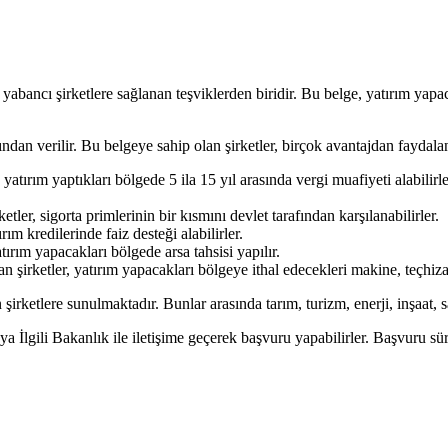
yabancı şirketlere sağlanan teşviklerden biridir. Bu belge, yatırım yapac
dan verilir. Bu belgeye sahip olan şirketler, birçok avantajdan faydalan
 yatırım yaptıkları bölgede 5 ila 15 yıl arasında vergi muafiyeti alabilir
tler, sigorta primlerinin bir kısmını devlet tarafından karşılanabilirler.
ım kredilerinde faiz desteği alabilirler.
tırım yapacakları bölgede arsa tahsisi yapılır.
n şirketler, yatırım yapacakları bölgeye ithal edecekleri makine, teçhiza
şirketlere sunulmaktadır. Bunlar arasında tarım, turizm, enerji, inşaat, s
a İlgili Bakanlık ile iletişime geçerek başvuru yapabilirler. Başvuru sü