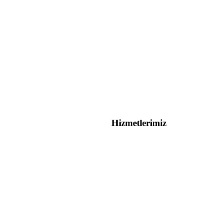
Hizmetlerimiz
Hakkımızda
TKDK (IPARD) Deste
Misyonumuz
Horizon Europe Çağ
Vizyonumuz
Yatırım Teşvik Belg
İletişim
Yeni Nesil İhracat Dest