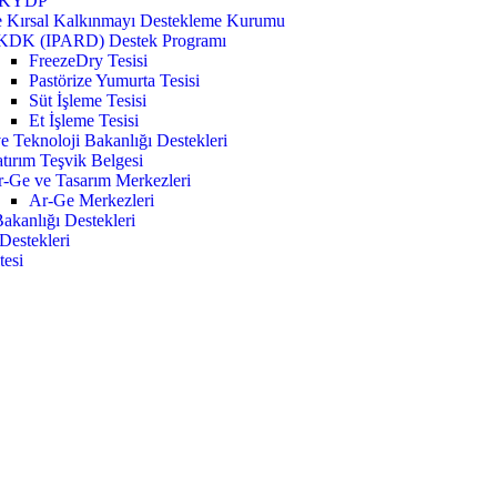
KYDP
e Kırsal Kalkınmayı Destekleme Kurumu
KDK (IPARD) Destek Programı
FreezeDry Tesisi
Pastörize Yumurta Tesisi
Süt İşleme Tesisi
Et İşleme Tesisi
e Teknoloji Bakanlığı Destekleri
tırım Teşvik Belgesi
-Ge ve Tasarım Merkezleri
Ar-Ge Merkezleri
Bakanlığı Destekleri
Destekleri
tesi