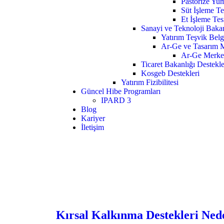
Pastörize Yum
Süt İşleme Te
Et İşleme Tes
Sanayi ve Teknoloji Bakan
Yatırım Teşvik Belg
Ar-Ge ve Tasarım M
Ar-Ge Merkez
Ticaret Bakanlığı Destekle
Kosgeb Destekleri
Yatırım Fizibilitesi
Güncel Hibe Programları
IPARD 3
Blog
Kariyer
İletişim
Kırsal Kalkınma Destekleri Nede