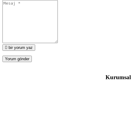
bir yorum yaz
Kurumsal
2010 yılından bu yana, belediyeler,
kaymakamlıklar, MEB’e bağlı okullar ve halk
eğitim merkezleri gibi birçok kamu kurum ve
kuruluşunun yerli ve yabancı kaynaklı
desteklerden faydalanmasını sağlamış ve bu
projelerin yürütülmesinde koordinatörlük görevini
üstlenmiştir.