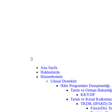
Ana Sayfa
Hakkımızda
Hizmetlerimiz
Ulusal Destekler
Hibe Programları Danışmanlığı
Tarım ve Orman Bakanlığ
KKYDP
Tarım ve Kırsal Kalkınm
TKDK (IPARD) Des
FreezeDry Te