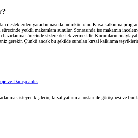
r?
unulan desteklerden yararlanması da mümkün olur. Kırsa kalkınma programla
u sürecinde yetkili makamlara sunulur. Sonrasında ise makamın incelemesi
in hazırlanma sürecinde sizlere destek vermesidir. Kurumların onaylayabi
niz gerekir. Çünkü ancak bu şekilde sunulan kırsal kalkınma teşviklerin
roje ve Danışmanlık
lanmak isteyen kişilerin, kırsal yatırım ajansları ile görüşmesi ve bunla