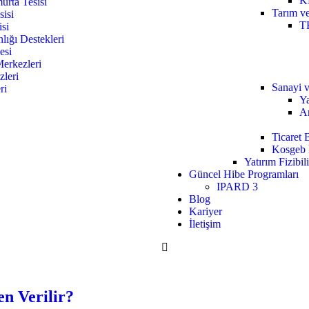
K
urta Tesisi
Tarım v
sisi
T
isi
lığı Destekleri
esi
erkezleri
leri
Sanayi v
ri
Ya
Ar
Ticaret 
Kosgeb 
Yatırım Fizibili
Güncel Hibe Programları
IPARD 3
Blog
Kariyer
İletişim
n Verilir?