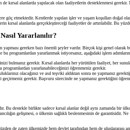
e kırsal alanlarda yapılacak olan faaliyetlerin desteklenmesi gerekir. 
re göç etmektedir. Kentlerde yapılan işler ve yaşam koşulları doğal ola
erin kırsal alanlarda gerçekleştireceği faaliyetler de artırılabilir. Bu yü
asıl Yararlanılır?
in yapması gereken bazı önemli şeyler vardır. Birçok kişi genel olarak
e bu programlardan yararlanmak istiyorsanız, aşağıdaki işlem adımlarını
nizi bulmanız gerekir. Kırsal alanlarda her yürütülen faaliyet, her su
 bu programlardan yararlanabileceğinizi öğrenmeniz gerekir.
uklarınız olacağınız ve asıl teşviki aldıktan sonra ne yapmanız gerekti
ci geçirmeniz gerekir. Başvuru sürecinde ne yapmanız gerektiğini öğren
dır. Bu destekle birlikte sadece kırsal alanlar değil aynı zamanda bir ül
vancılığın gelişmesi, o ülkenin sağlıklı beslenmesinin de garantisidir. Ne 
yüzden de zaten ülkemizde hem devlet tarafından hem de uluslararası an