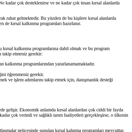
Ne kadar çok desteklenirse ve ne kadar çok insan kırsal alanlarda
rak rahat gelmektedir. Bu yüzden de bu kişilere kırsal alanlarda
zden de kırsal kalkınma programları hazırlanır.
 bu kırsal kalkınma programlarına dahil olmak ve bu program
 takip etmeniz gerekir:
nulan kalkınma programlarından yararlanamamaktadır.
ğini öğrenmeniz gerekir.
mek ve işlem adımlarını takip etmek için, danışmanlık desteği
kede gelişir. Ekonomik anlamda kırsal alanlardan çok ciddi bir fayda
kadar çok verimli ve sağlıklı tarım faaliyetleri gerçekleşirse, o ülkenin
tlaşmalar neticesinde sunulan kırsal kalınma programları mevcuttur.