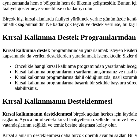
aynı zamanda hem o bölgenin hem de ülkenin gelişmesidir. Bunun için d
faaliyet göstermeye yöneltilirse o kadar iyi olur.
Birçok kişi kırsal alanlarda faaliyet yürütmek yerine günümüzde kentle
rahatlık sağlanmalıdır. Ne kadar çok teşvik ve destek verilirse, bu kişil
Kırsal Kalkınma Destek Programlarından N
Kırsal kalkınma destek
programlarından yararlanmak isteyen kişiler
kapsamında da verilen desteklerden yararlanmak istemektedir. Sizler d
Öncelikle hangi kırsal kalkınma programından yararlanabileceği
Kırsal kalkınma programlarının şartlarını araştırmanız ve nasıl
Kırsal kalkınma programlarına dahil olduğunuzda, nasıl sorumlul
Kırsal kalkınma programlarına başarılı bir şekilde başvuru süre
alabilirsiniz.
Kırsal Kalkınmanın Desteklenmesi
Kırsal kalkınmanın desteklenmesi
birçok açıdan herkes için faydalı
sağlanır. Ayrıca bir ülkedeki kırsal faaliyetlerin özellikle tarım ve hay
vatandaşlarının sağlıklı ve temiz besine ulaşması kolay olur.
Kırsal alanların desteklenmesi daha birçok önemli avantaj sağlar. Bu 