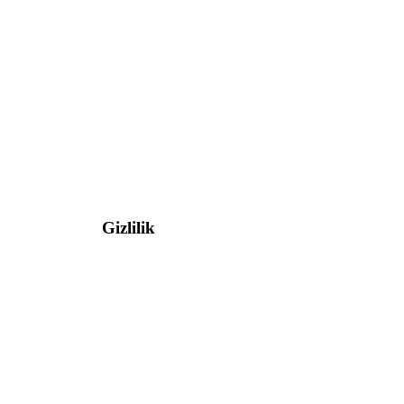
Gizlilik
kleri
KVKK Bilgilendirme
rısı
Çerez Politikası
esi
Gizlilik Politikası
ekleri