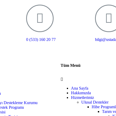
0 (533) 160 20 77
bilgi@ustad
Tüm Menü
Ana Sayfa
Hakkımızda
ı
Hizmetlerimiz
Ulusal Destekler
ayı Destekleme Kurumu
Hibe Programl
tek Programı
Tarım v
sisi