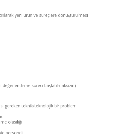
arak yeni ürün ve süreçlere dönüştürülmesi
em değerlendirme süreci başlatılmaksızın)
i gereken teknik/teknolojik bir problem
r.
me olasılığı
oje personeli