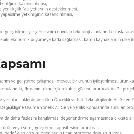
kinliğinin kazandırılması,
 yenilikçilik faaliyetlerinin desteklenmesi,
ri yapabilme yetkinliğinin kazandırılması,
nin geliştirilmesiyle gereksinim duyulan teknoloji alanlarında uluslararas
̈rülebilir ekonomik büyümeye katkı sağlaması, kamu kaynaklarının ülke ih
 Kapsamı
ım ve geliştirme çalışması, mevcut bir ürünün iyileştirilmesi, ürün kal
esi konularında, firmanın teknolojik rekabet gücünü artıracak Ar-Ge proje
de yer alan linklerde belirtilen Öncelikli ve Kilit Teknolojilerde Ar-Ge ve 
 Değişikliğine Uyuma Yönelik Ar-Ge ve Yenilik Konularında sunulan proje
ir ya da daha fazlasını karşılaması değerlendirme aşamasında dikkate alı
ürün veya süreç geliştirme kapasitesinin artırılması
 hedef alan çözüm önerilerinin ticari prototipe dönüştürülmesi