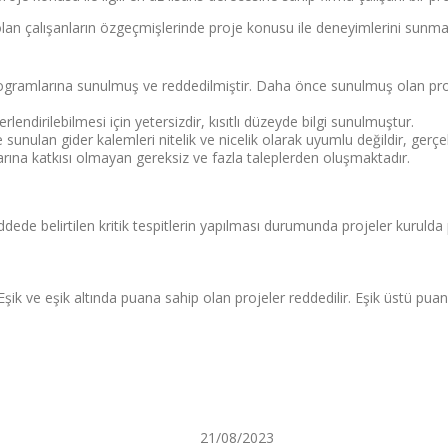
olan çalışanların özgeçmişlerinde proje konusu ile deneyimlerini sunma
ramlarına sunulmuş ve reddedilmiştir. Daha önce sunulmuş olan projen
lendirilebilmesi için yetersizdir, kısıtlı düzeyde bilgi sunulmuştur.
le sunulan gider kalemleri nitelik ve nicelik olarak uyumlu değildir, ger
rına katkısı olmayan gereksiz ve fazla taleplerden oluşmaktadır.
ede belirtilen kritik tespitlerin yapılması durumunda projeler kuruld
şik ve eşik altında puana sahip olan projeler reddedilir. Eşik üstü pu
21/08/2023