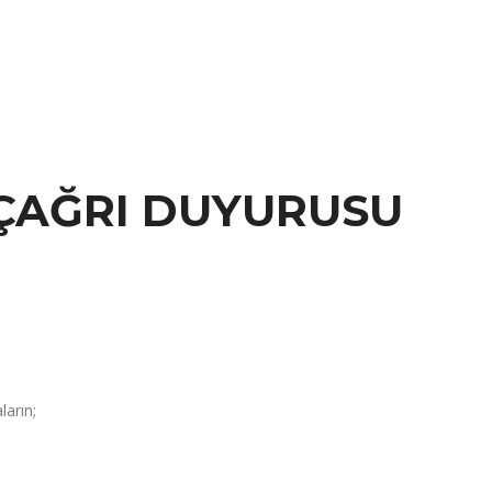
 ÇAĞRI DUYURUSU
ların;