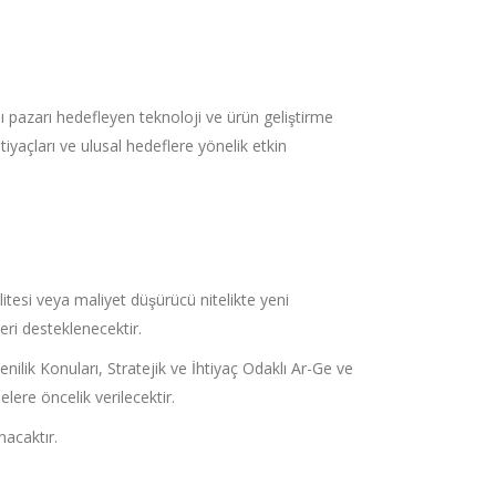
ı pazarı hedefleyen teknoloji ve ürün geliştirme
tiyaçları ve ulusal hedeflere yönelik etkin
itesi veya maliyet düşürücü nitelikte yeni
leri desteklenecektir.
Yenilik Konuları, Stratejik ve İhtiyaç Odaklı Ar-Ge ve
lere öncelik verilecektir.
nacaktır.