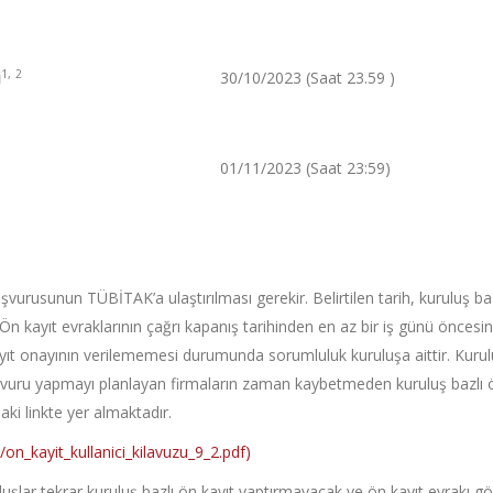
1,
2
30/10/2023 (Saat 23.59 )
i
01/11/2023 (Saat 23:59)
aşvurusunun TÜBİTAK’a ulaştırılması gerekir. Belirtilen tarih, kuruluş 
 Ön kayıt evraklarının çağrı kapanış tarihinden en az bir iş günü önces
ayıt onayının verilememesi durumunda sorumluluk kuruluşa aittir. Kuruluş b
uru yapmayı planlayan firmaların zaman kaybetmeden kuruluş bazlı ön 
ıdaki linkte yer almaktadır.
/on_kayit_kullanici_kilavuzu_9_2.pdf)
luşlar tekrar kuruluş bazlı ön kayıt yaptırmayacak ve ön kayıt evrakı 