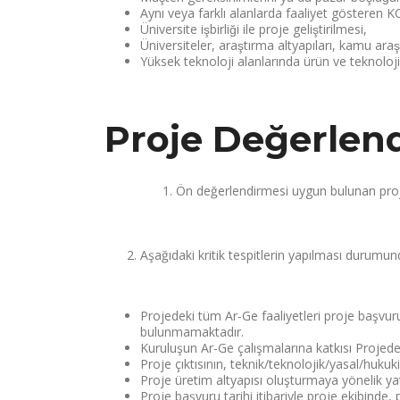
Aynı veya farklı alanlarda faaliyet gösteren KOB
Üniversite işbirliği ile proje geliştirilmesi,
Üniversiteler, araştırma altyapıları, kamu araş
Yüksek teknoloji alanlarında ürün ve teknoloji 
Proje Değerlen
Ön değerlendirmesi uygun bulunan proje
Aşağıdaki kritik tespitlerin yapılması durumun
Projedeki tüm Ar-Ge faaliyetleri proje başv
bulunmamaktadır.
Kuruluşun Ar-Ge çalışmalarına katkısı Projede
Proje çıktısının, teknik/teknolojik/yasal/huku
Proje üretim altyapısı oluşturmaya yönelik yatır
Proje başvuru tarihi itibariyle proje ekibinde, 