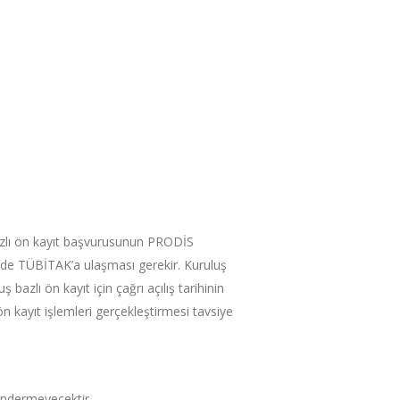
bazlı ön kayıt başvurusunun PRODİS
inde TÜBİTAK’a ulaşması gerekir. Kuruluş
azlı ön kayıt için çağrı açılış tarihinin
kayıt işlemleri gerçekleştirmesi tavsiye
göndermeyecektir.