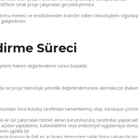
İ’lerin ortak proje çalışmaları gerçekleştirmesi
tırma merkez ve enstitülerinden transfer edilen teknolojilerin olgunlaştırıl
geliştirilmesi
dirme Süreci
lerin hakem değerlendirme süreci başlatılır.
da ise proje teknolojik yeterlilik değerlendirmesine alınmaksızın (hak
urusundan önce kuruluş tarafından tamamlanmış olup, kuruluşun çözmes
ki Ar-Ge çalışmaları hizmet alınan kurum/kuruluş tarafından yapılacaktı
ki açıdan yapılabilme, kullanılabilme veya endüstriyel uygulamaya dönüş
ım ağırlıklı bir
proje konusu ile ilgili en az lisans derecesine sahip firma çalışanı bir pr