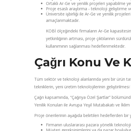
Ortaklı Ar-Ge ve yenilik projeleri yapabilme yet
Proje esaslı araştırma ‐ teknoloji geliştirme ve
Üniversite işbirliği ile Ar-Ge ve yenilik projele
amaçlanmaktadır.
KOBİ ölçeğindeki firmaların Ar‐Ge kapasitesi
yetkinliğinin artması, proje çıktılarının sürdu
kullanımının sağlanması hedeflenmektedir.
Çağrı Konu Ve
Tüm sektör ve teknoloji alanlarında yeni bir ürün tasar
tekniklerin, yeni üretim teknolojilerinin geliştirilm
Çağrı kapsamında, “Çağrıya Özel Şartlar” bölümün
Yenilik Konuları ile Avrupa Yeşil Mutabakatı ve İklim
Proje önerilerinin aşağıda belirtilen hedeflerden b
Firmanın uluslararası pazara yönelik teknolojik 
Müşteri gereksinimlerini ya da pazar boşluğunu