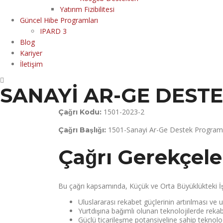
Yatırım Fizibilitesi
Güncel Hibe Programları
IPARD 3
Blog
Kariyer
İletişim
SANAYİ AR-GE DEST
1501-2023-2
Çağrı Kodu:
1501-Sanayi Ar-Ge Destek Programı 20
Çağrı Başlığı:
Çağrı Gerekçel
Bu çağrı kapsamında, Küçük ve Orta Büyüklükteki İ
Uluslararası rekabet güçlerinin artırılması ve u
Yurtdışına bağımlı olunan teknolojilerde rekab
Güçlü ticarileşme potansiyeline sahip teknolojik