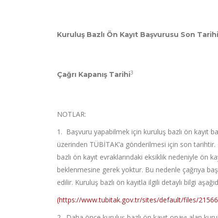
Kuruluş Bazlı Ön Kayıt Başvurusu Son Tarih
3
Çağrı Kapanış Tarihi
NOTLAR:
1. Başvuru yapabilmek için kuruluş bazlı ön kayıt b
üzerinden TÜBİTAK’a gönderilmesi için son tarihtir.
bazlı ön kayıt evraklarındaki eksiklik nedeniyle ön k
beklenmesine gerek yoktur. Bu nedenle çağrıya başv
edilir. Kuruluş bazlı ön kayıtla ilgili detaylı bilgi aşağ
(https://www.tubitak.gov.tr/sites/default/files/21566
2. Daha önce kuruluş bazlı ön kayıt onayı alan kuru